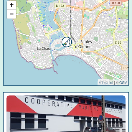
+
−
© Leaflet
|
©
OSM