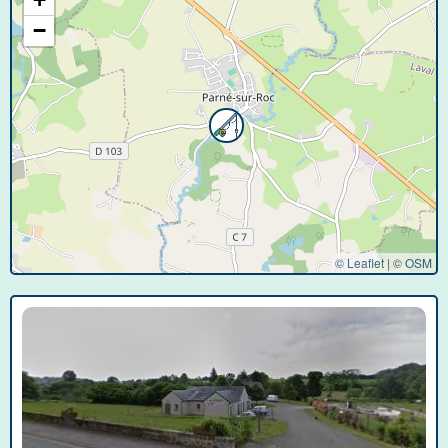
−
© Leaflet
|
©
OSM